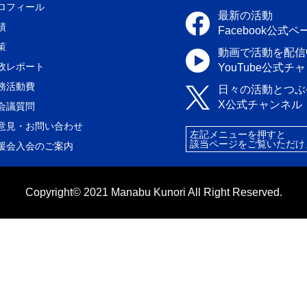
ロフィール
最新の活動
績
Facebook公式ペ
策
動画で活動を配信
政レポート
YouTube公式チ
務活動費
日々の活動とつぶ
X公式チャンネル
会議質問
意見・お問い合わせ
左記メニューを押すと
該当ページをご覧いただけ
援会入会のご案内
Copyright© 2021 Manabu Kunori All Right Reserved.