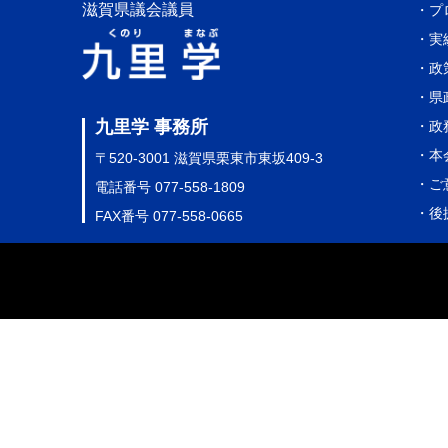
滋賀県議会議員
・プ
・実
・政
・県
九里学 事務所
・政
・本
〒520-3001 滋賀県栗東市東坂409-3
・ご
電話番号 077-558-1809
・後
FAX番号 077-558-0665