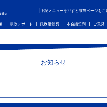
下記メニューを押すと該当ページをご
策
県政レポート
政務活動費
本会議質問
ご意見
お知らせ