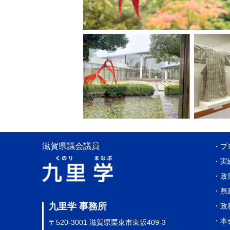
滋賀県議会議員
・プ
・実
・政
・県
九里学 事務所
・政
・本
〒520-3001 滋賀県栗東市東坂409-3