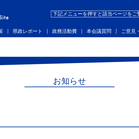
下記メニューを押すと該当ページをご
策
県政レポート
政務活動費
本会議質問
ご意見
お知らせ