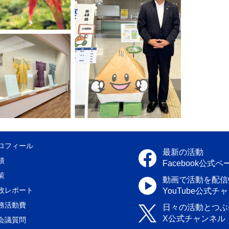
ロフィール
最新の活動
績
Facebook公式ペ
策
動画で活動を配信
政レポート
YouTube公式チ
務活動費
日々の活動とつぶ
X公式チャンネル
会議質問