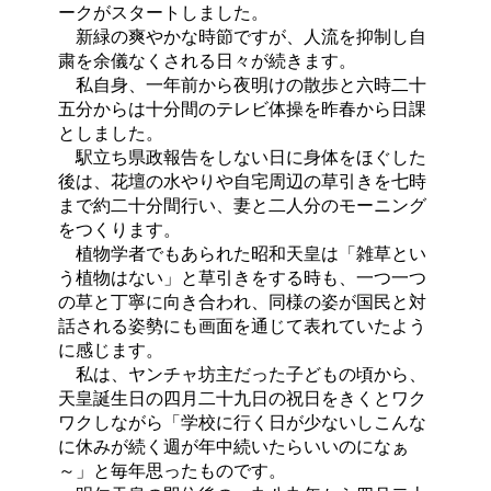
ークがスタートしました。
新緑の爽やかな時節ですが、人流を抑制し自
粛を余儀なくされる日々が続きます。
私自身、一年前から夜明けの散歩と六時二十
五分からは十分間のテレビ体操を昨春から日課
としました。
駅立ち県政報告をしない日に身体をほぐした
後は、花壇の水やりや自宅周辺の草引きを七時
まで約二十分間行い、妻と二人分のモーニング
をつくります。
植物学者でもあられた昭和天皇は
「雑草とい
う植物はない」
と草引きをする時も、一つ一つ
の草と丁寧に向き合われ、同様の姿が国民と対
話される姿勢にも画面を通じて表れていたよう
に感じます。
私は、ヤンチャ坊主だった子どもの頃から、
天皇誕生日の四月二十九日の祝日をきくとワク
ワクしながら「学校に行く日が少ないしこんな
に休みが続く週が年中続いたらいいのになぁ
～」と毎年思ったものです。