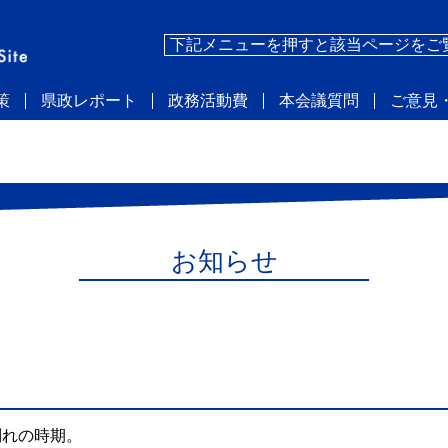
下記メニューを押すと該当ページをご
策
県政レポート
政務活動費
本会議質問
ご意見
お知らせ
別れの時期。