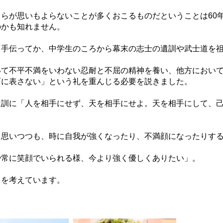
らが思いもよらないことが多くおこるものだということは60
のかも知れません。
も手伝ってか、中学生のころから幕末の志士の遺訓や武士道を
いて不平不満をいわない忍耐と不屈の精神を養い、他方におい
面に表さない」という礼を重んじる必要を説きました。
遺訓に「人を相手にせず、天を相手にせよ。天を相手にして、
と思いつつも、時に自我が強くなったり、不満顔になったりす
や常に笑顔でいられる様、今より強く優しくありたい」。
とを考えています。