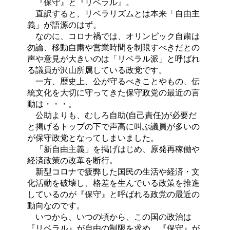
『保守』と『リベラル』。
直訳すると、リベラリズムとは本来「自由主
義」が語源のはず。
なのに、コロナ禍では、オリンピック自粛は
勿論、移動自粛や営業時間を制限すべきだとの
声や意見が大きいのは「リベラル派」と呼ばれ
る議員が沢山所属している政党です。
一方、歴史上、公が守るべきことやもの、伝
統文化を大切に守ってきた保守政党の最近の言
動は・・・。
公助よりも、むしろ自助(自己責任)が必要だ
と掲げるトップの下で声高に叫ぶ議員が多いの
が保守政党となってしまいました。
「新自由主義」を掲げはじめ、原発再稼働や
経済政策の改革を断行。
新型コロナで疲弊した国民の生活や経済・文
化活動を破壊し、格差を生んでいる政策を推進
しているのが『保守』と呼ばれる政党の最近の
動向なのです。
いつから、いつの頃から、この国の政治は
『リベラル』が自由の制限を求め、『保守』が