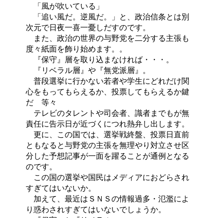
「風が吹いている」
「追い風だ。逆風だ。」と、政治信条とは別
次元で日夜一喜一憂しだすのです。
また、政治の世界の与野党を二分する主張も
度々紙面を飾り始めます。。
『保守』層を取り込まなければ・・・。
『リベラル層』や『無党派層』。
普段選挙に行かない若者や学生にどれだけ関
心をもってもらえるか、投票してもらえるか鍵
だ 等々
テレビのタレントや司会者、識者までもが無
責任に告示日が近づくにつれ熱弁し出します。
更に、この国では、選挙戦終盤、投票日直前
ともなると与野党の主張を無理やり対立させ区
分した予想記事が一面を躍ることが通例となる
のです。
この国の選挙や国民はメディアにおどらされ
すぎてはいないか。
加えて、最近はＳＮＳの情報過多・氾濫によ
り惑わされすぎてはいないでしょうか。