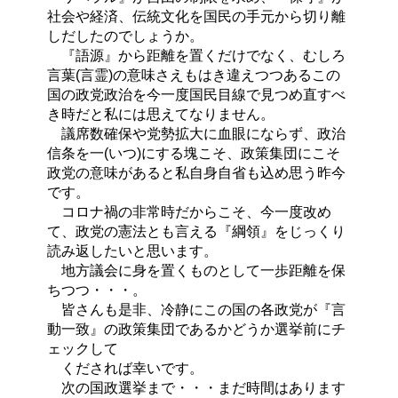
社会や経済、伝統文化を国民の手元から切り離
しだしたのでしょうか。
『語源』から距離を置くだけでなく、むしろ
言葉(言霊)の意味さえもはき違えつつあるこの
国の政党政治を今一度国民目線で見つめ直すべ
き時だと私には思えてなりません。
議席数確保や党勢拡大に血眼にならず、政治
信条を一(いつ)にする塊こそ、政策集団にこそ
政党の意味があると私自身自省も込め思う昨今
です。
コロナ禍の非常時だからこそ、今一度改め
て、政党の憲法とも言える『綱領』をじっくり
読み返したいと思います。
地方議会に身を置くものとして一歩距離を保
ちつつ・・・。
皆さんも是非、冷静にこの国の各政党が『言
動一致』の政策集団であるかどうか選挙前にチ
ェックして
くだされば幸いです。
次の国政選挙まで・・・まだ時間はあります