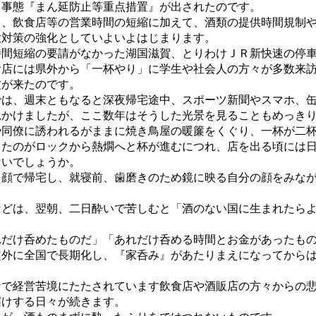
事態『まん延防止等重点措置』が出されたのです。
、飲食店等の営業時間の短縮に加えて、酒類の提供時間規制や
大対策の強化としていよいよはじまります。
間短縮の要請がなかった湖国滋賀、とりわけＪＲ新快速の停車
食店には県外から「一杯やり」に学生や社会人の方々が多数来
波が来たのです。
は、週末ともなると深夜帰宅途中、スポーツ新聞やスマホ、缶
見かけましたが、ここ数年はそうした光景を見ることもめっき
同僚に誘われるがままに焼き鳥屋の暖簾をくぐり、一杯が二杯
たのがロックから熱燗へと杯が進むにつれ、店を出る頃には日
ないでしょうか。
顔で帰宅し、就寝前、歯磨きのため鏡に映る自分の顔をみなが
どは、翌朝、二日酔いで苦しむと「酒のない国に生まれたらよ
だけ呑めたものだ」「あれだけ呑める時間とお金があったもの
外に全国で長期化し、『家呑み』があたりまえになってからは
で経営苦境にたたされています飲食店や酒販店の方々からの悲
届けする日々が続きます。