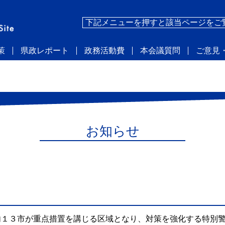
下記メニューを押すと該当ページをご
策
県政レポート
政務活動費
本会議質問
ご意見
お知らせ
１３市が重点措置を講じる区域となり、対策を強化する特別警