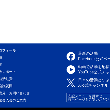
ロフィール
最新の活動
績
Facebook公式ペ
策
動画で活動を配信
政レポート
YouTube公式チ
務活動費
日々の活動とつぶ
X公式チャンネル
会議質問
意見・お問い合わせ
左記メニューを押すと
該当ページをご覧いただけ
援会入会のご案内