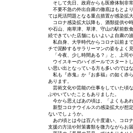
そして先日、政府からも医療体制非常
不要不急の外出自粛の徹底はもとより
ては死活問題となる重点措置が感染拡
コロナ感染拡大以降も、酒類提供や時
や石山、南草津、草津、守山の駅前飲
続できていた店舗にもいよいよ自粛の
私自身、大学時代からコロナ以前まで
チで泥酔するサラリーマンの姿をよく
「今夜、少し時間ある？」と、上司や
ウイスキーのハイボールでスタートし
い思い出となっている方も多いのでは
私も『赤鬼』か『お多福』の如く赤ら
あります。
芸術文化や芸能の仕事をしていた頃な
ぶやいていたこともありました。
今から思えばあの頃は、「よくもあれ
新型コロナウイルスの感染拡大が想定
ないでしょうか。
あの頃とは今は百八十度違い、コロナ
支援の方法や対策書類を微力ながらお