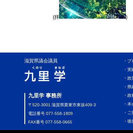
(拝
)
滋賀県議会議員
・プ
・実
・政
・県
九里学 事務所
・政
・本
〒520-3001 滋賀県栗東市東坂409-3
・ご
電話番号 077-558-1809
・後
FAX番号 077-558-0665